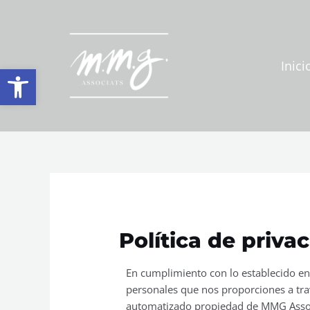
Ir
al
contenido
Inici
Abrir barra de herramientas
Política de priva
En cumplimiento con lo establecido en
personales que nos proporciones a tra
automatizado propiedad de MMG Associat